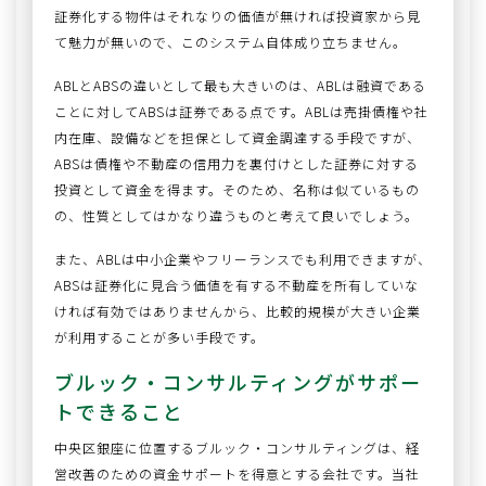
証券化する物件はそれなりの価値が無ければ投資家から見
て魅力が無いので、このシステム自体成り立ちません。
ABLとABSの違いとして最も大きいのは、ABLは融資である
ことに対してABSは証券である点です。ABLは売掛債権や社
内在庫、設備などを担保として資金調達する手段ですが、
ABSは債権や不動産の信用力を裏付けとした証券に対する
投資として資金を得ます。そのため、名称は似ているもの
の、性質としてはかなり違うものと考えて良いでしょう。
また、ABLは中小企業やフリーランスでも利用できますが、
ABSは証券化に見合う価値を有する不動産を所有していな
ければ有効ではありませんから、比較的規模が大きい企業
が利用することが多い手段です。
ブルック・コンサルティングがサポー
トできること
中央区銀座に位置するブルック・コンサルティングは、経
営改善のための資金サポートを得意とする会社です。当社