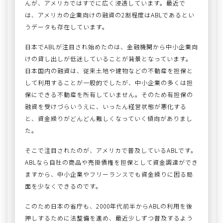
んが、アメリカではすでに広く浸透しています。最近で
は、アメリカの企業向けの融資の2割程度はABLであるとい
うデータも存在しています。
日本でABLが注目され始めたのは、金融機関から中小企業向
けの貸し出しが低迷していることが背景となっています。
日本国内の融資は、従来土地や建物などの不動産を担保と
して利用することが一般的でしたが、中小企業の多くは担
保にできる不動産を所有していません。そのため有担保の
融資を受けづらいうえに、いったん経営状態が悪化する
と、資金繰りがどんどん難しくなっていく傾向がありまし
た。
そこで注目されたのが、アメリカで普及しているABLです。
ABLなら自社の商品や売掛債権を担保として資金調達ができ
ますから、中小企業やフリーランスでも資金繰りに困る局
面を少なくできるのです。
このため日本の省庁も、2000年代前半からABLの利用を後
押しするために法整備を進め、最近少しずつ普及するよう