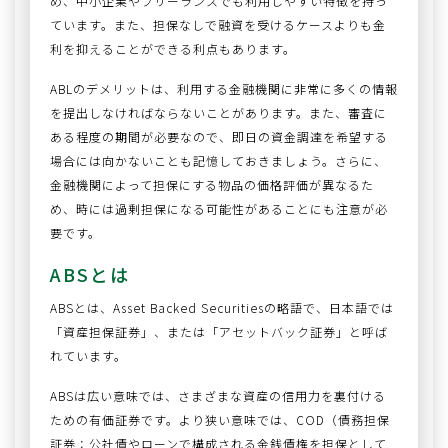
め、中小企業やフリーランスでも利用しやすい特徴を持っ
ています。また、担保なしで融資を受けるケースよりも金
利を抑えることができる利点もあります。
ABLのデメリットは、利用する金融機関に非常に多くの情報
を提出しなければならないことがあります。また、審査に
ある程度の期間が必要なので、即日の資金調達を希望する
場合には向かないことも記憶しておきましょう。さらに、
金融機関によって担保にする物品の価格評価が異なるた
め、時には過剰担保になる可能性があることにも注意が必
要です。
ABSとは
ABSとは、Asset Backed Securitiesの略語で、日本語では
「資産担保証券」、または「アセットバック証券」と呼ば
れています。
ABSは広い意味では、さまざまな資産の信用力を裏付ける
ための有価証券です。より狭い意味では、COD（債務担保
証券：公社債やローンで構成される金銭債権を担保として