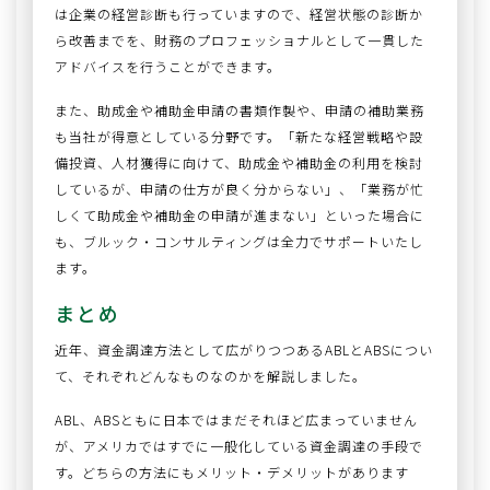
は企業の経営診断も行っていますので、経営状態の診断か
ら改善までを、財務のプロフェッショナルとして一貫した
アドバイスを行うことができます。
また、助成金や補助金申請の書類作製や、申請の補助業務
も当社が得意としている分野です。「新たな経営戦略や設
備投資、人材獲得に向けて、助成金や補助金の利用を検討
しているが、申請の仕方が良く分からない」、「業務が忙
しくて助成金や補助金の申請が進まない」といった場合に
も、ブルック・コンサルティングは全力でサポートいたし
ます。
まとめ
近年、資金調達方法として広がりつつあるABLとABSについ
て、それぞれどんなものなのかを解説しました。
ABL、ABSともに日本ではまだそれほど広まっていません
が、アメリカではすでに一般化している資金調達の手段で
す。どちらの方法にもメリット・デメリットがあります