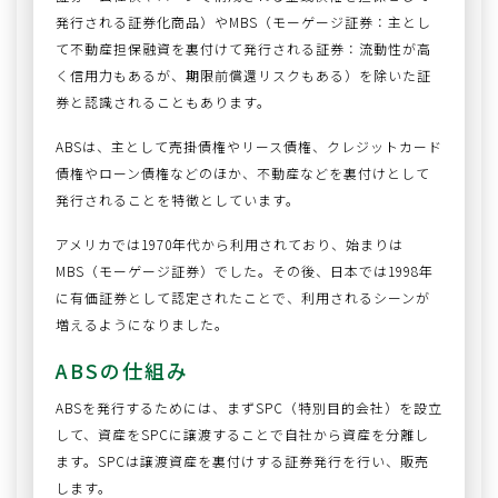
発行される証券化商品）やMBS（モーゲージ証券：主とし
て不動産担保融資を裏付けて発行される証券：流動性が高
く信用力もあるが、期限前償還リスクもある）を除いた証
券と認識されることもあります。
ABSは、主として売掛債権やリース債権、クレジットカード
債権やローン債権などのほか、不動産などを裏付けとして
発行されることを特徴としています。
アメリカでは1970年代から利用されており、始まりは
MBS（モーゲージ証券）でした。その後、日本では1998年
に有価証券として認定されたことで、利用されるシーンが
増えるようになりました。
ABSの仕組み
ABSを発行するためには、まずSPC（特別目的会社）を設立
して、資産をSPCに譲渡することで自社から資産を分離し
ます。SPCは譲渡資産を裏付けする証券発行を行い、販売
します。