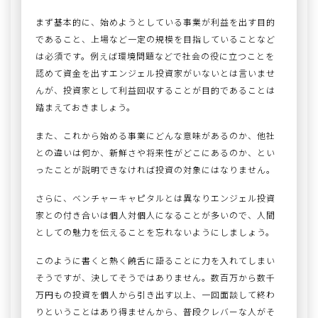
まず基本的に、始めようとしている事業が利益を出す目的
であること、上場など一定の規模を目指していることなど
は必須です。例えば環境問題などで社会の役に立つことを
認めて資金を出すエンジェル投資家がいないとは言いませ
んが、投資家として利益回収することが目的であることは
踏まえておきましょう。
また、これから始める事業にどんな意味があるのか、他社
との違いは何か、新鮮さや将来性がどこにあるのか、とい
ったことが説明できなければ投資の対象にはなりません。
さらに、ベンチャーキャピタルとは異なりエンジェル投資
家との付き合いは個人対個人になることが多いので、人間
としての魅力を伝えることを忘れないようにしましょう。
このように書くと熱く饒舌に語ることに力を入れてしまい
そうですが、決してそうではありません。数百万から数千
万円もの投資を個人から引き出す以上、一回面談して終わ
りということはあり得ませんから、普段クレバーな人がそ